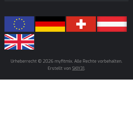
Urheberrecht © 2026 myfitmix. Alle Rechte vorbehalten.
Erstellt von
SKIY31
.
Wir verwenden Cookies, um unsere Dienste zu verbessern,
persönliche Angebote zu unterbreiten und Ihr Benutzererlebnis
zu optimieren. Wenn Sie unten aufgeführte optionale Cookies
nicht akzeptieren, kann dies Ihr Benutzererlebnis
beeinträchtigen. Wenn Sie mehr erfahren möchten, lesen Sie
bitte die
Cookie-Richtlinie