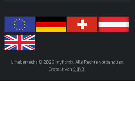
Urheberrecht © 2026 myfitmix. Alle Rechte vorbehalten.
Erstellt von
SKIY31
.
Wir verwenden Cookies, um unsere Dienste zu verbessern,
persönliche Angebote zu unterbreiten und Ihr Benutzererlebnis
zu optimieren. Wenn Sie unten aufgeführte optionale Cookies
nicht akzeptieren, kann dies Ihr Benutzererlebnis
beeinträchtigen. Wenn Sie mehr erfahren möchten, lesen Sie
bitte die
Cookie-Richtlinie