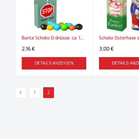
Bunte Schoko Erdnüsse, ca. 15g, Türhänger Box
2,16 €
3,00 €
DETAILS ANZEIGEN
DETAILS ANZ
Seite
1
2
Seite
Zurück
Seite
Sie lesen gerade die Seite