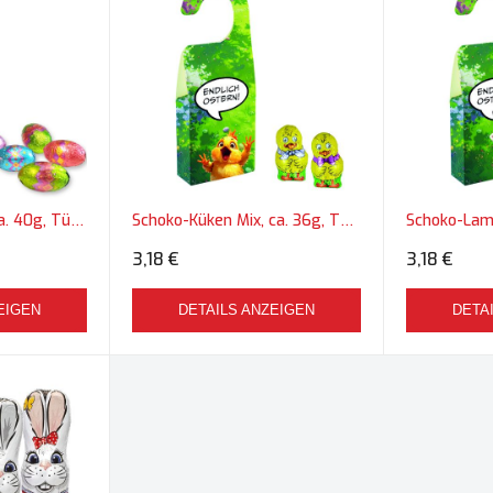
Schoko Ostereier, ca. 40g, Türhänger Box
Schoko-Küken Mix, ca. 36g, Türhänger Box
3,18 €
3,18 €
EIGEN
DETAILS ANZEIGEN
DETA