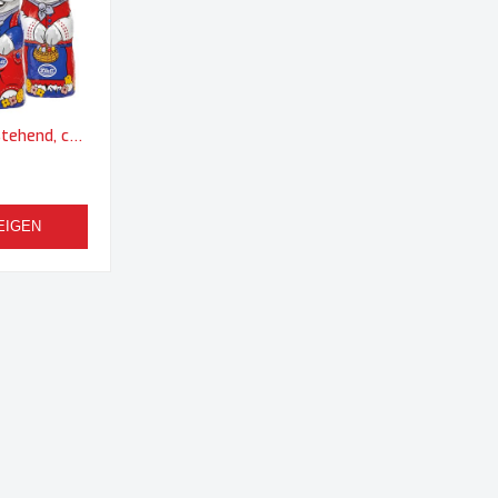
Schoko Osterhase stehend, ca. 60g, Faltschachtel mit Sichtfenster
EIGEN