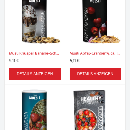
Müsli Knusper Banane-Schoko, ca. 170g, Pappdose Medium
Müsli Apfel-Cranberry, ca. 160g, Pappdose Medium
5,11 €
5,11 €
DETAILS ANZEIGEN
DETAILS ANZEIGEN