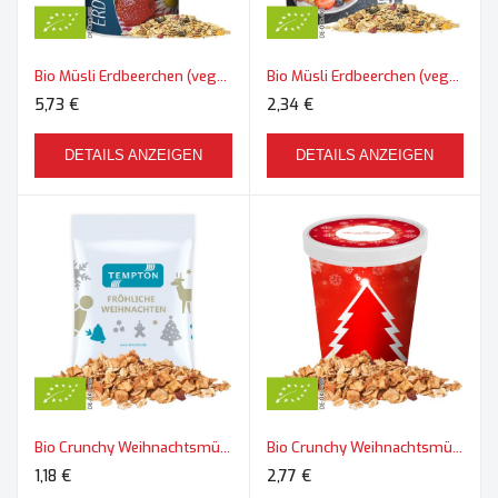
Bio Müsli Erdbeerchen (vegan), ca. 150g, Pappdose Medium
Bio Müsli Erdbeerchen (vegan), ca. 50g, Faltschachtel
5,73 €
2,34 €
DETAILS ANZEIGEN
DETAILS ANZEIGEN
Bio Crunchy Weihnachtsmüsli Apfel-Zimt, ca. 60g, Maxi-Tüte
Bio Crunchy Weihnachtsmüsli Apfel-Zimt, ca. 60g, Snackbecher Maxi
1,18 €
2,77 €