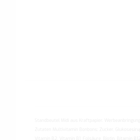
Standbeutel Midi aus Kraftpapier. Werbeanbringung a
Zutaten Multivitamin Bonbons: Zucker, Glukosesirup
Vitamin B2, Vitamin B1, Folsäure, Biotin, Bitamin B1