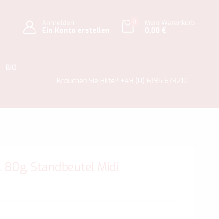
0
Anmelden
Mein Warenkorb
Ein Konto erstellen
0,00 €
BIO
Brauchen Sie Hilfe?
+49 (0) 6195 673210
. 80g, Standbeutel Midi