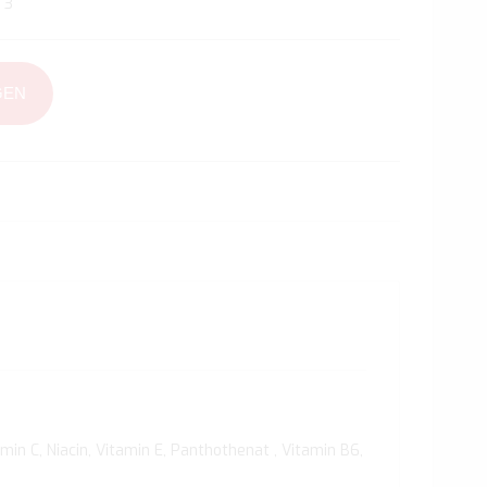
 3
GEN
in C, Niacin, Vitamin E, Panthothenat , Vitamin B6,