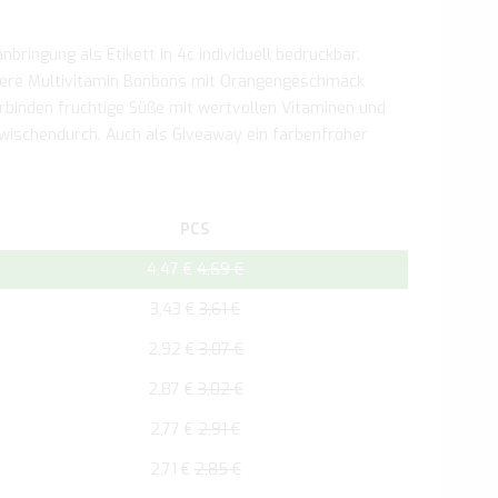
bringung als Etikett in 4c individuell bedruckbar.
unsere Multivitamin Bonbons mit Orangengeschmack
verbinden fruchtige Süße mit wertvollen Vitaminen und
zwischendurch. Auch als Giveaway ein farbenfroher
PCS
4,47 €
4,69 €
3,43 €
3,61 €
2,92 €
3,07 €
2,87 €
3,02 €
2,77 €
2,91 €
2,71 €
2,85 €