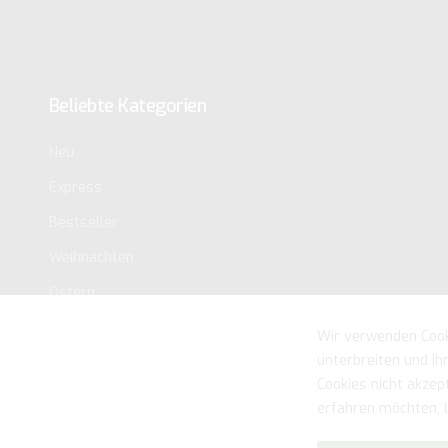
Beliebte Kategorien
Neu
Express
Bestseller
Weihnachten
Ostern
Wir verwenden Cook
unterbreiten und Ih
Cookies nicht akzep
erfahren möchten, l