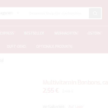
tegorien
SEARCH
EXPRESS
BESTSELLER
WEIHNACHTEN
OSTERN
DUFT-DEKO
OPTIONALE PRODUKTE
idi
Multivitamin Bonbons, ca
2,55 €
2,68 €
Auf Lager