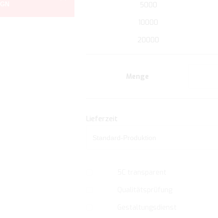
IGN
5000
der
Bildgalerie
10000
springen
20000
Menge
Lieferzeit
5C transparent
Qualitätsprüfung
Gestaltungsdienst