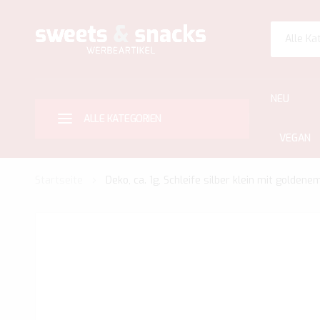
Alle Ka
NEU
ALLE KATEGORIEN
VEGAN
Startseite
Deko, ca. 1g, Schleife silber klein mit goldenem
Zum
Ende
der
Bildgalerie
springen