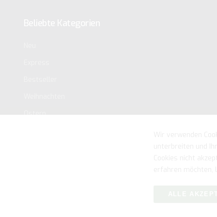
Beliebte Kategorien
Neu
Express
Bestseller
Weihnachten
Ostern
Wir verwenden Cook
unterbreiten und Ih
Cookies nicht akzep
erfahren möchten, l
ALLE AKZEP
Urhe