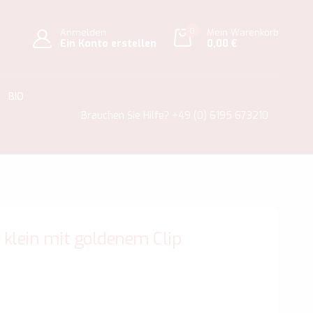
0
Anmelden
Mein Warenkorb
Ein Konto erstellen
0,00 €
BIO
Brauchen Sie Hilfe?
+49 (0) 6195 673210
er klein mit goldenem Clip