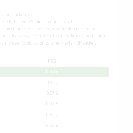
hne Bedruckung.
ere Extra! Edle Schleifen und festliche
 zum Hingucker – perfekt, um Kunden und Partner
erne Schleife besticht durch ihren modernen, festlichen
acht diese Kombination zu einem edlen Hingucker.
PCS
0,48 €
0,37 €
0,37 €
0,35 €
0,35 €
0,35 €