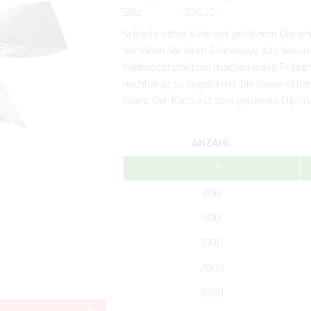
SKU
02620
Schleife silber klein mit goldenem Clip o
Verleihen Sie Ihren Giveaways das besond
Weihnachtsmützen machen jedes Präsent
nachhaltig zu begeistern. Die kleine silb
Glanz. Der Kontrast zum goldenen Clip m
ANZAHL
1 - 3
200
500
1000
2000
Zum
3000
Anfang