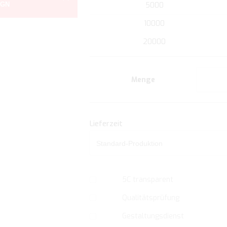
IGN
5000
der
Bildgalerie
10000
springen
20000
Menge
Lieferzeit
5C transparent
Qualitätsprüfung
Gestaltungsdienst