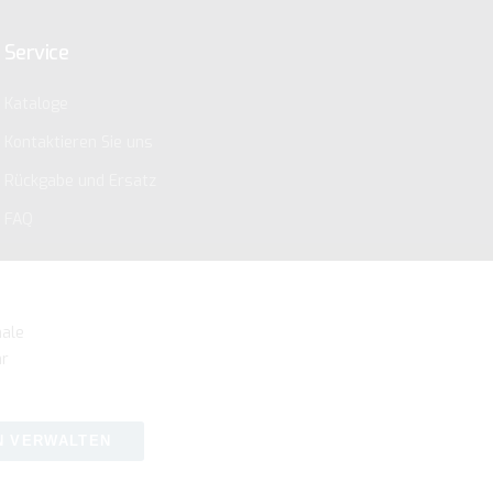
Service
Kataloge
Kontaktieren Sie uns
Rückgabe und Ersatz
FAQ
nale
hr
N VERWALTEN
IY31
.