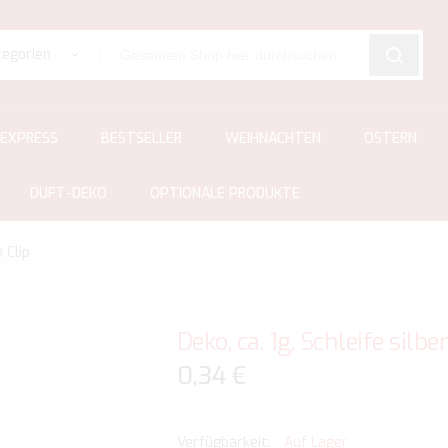
tegorien
SEARCH
EXPRESS
BESTSELLER
WEIHNACHTEN
OSTERN
DUFT-DEKO
OPTIONALE PRODUKTE
 Clip
Deko, ca. 1g, Schleife silb
0,34 €
Auf Lager