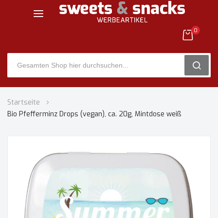
0
SEARC
Zum
Startseite
Inhalt
Bio Pfefferminz Drops (vegan), ca. 20g, Mintdose weiß
springen
Zum
Ende
der
Bildgalerie
springen