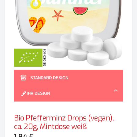
Zum
Anfan
STANDARD DESIGN
der
Bildgal
IHR DESIGN
spring
Bio Pfefferminz Drops (vegan),
ca. 20g, Mintdose weiß