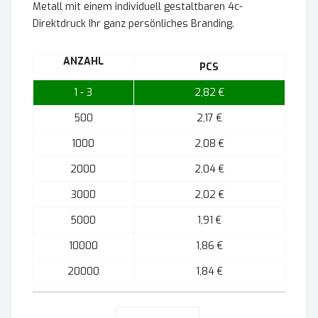
Metall mit einem individuell gestaltbaren 4c-
Direktdruck Ihr ganz persönliches Branding.
ANZAHL
PCS
1 - 3
2,82 €
500
2,17 €
1000
2,08 €
2000
2,04 €
3000
2,02 €
5000
1,91 €
10000
1,86 €
20000
1,84 €