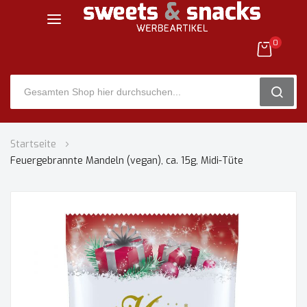
0
SEARC
Zum
Startseite
Inhalt
Feuergebrannte Mandeln (vegan), ca. 15g, Midi-Tüte
springen
Zum
Ende
der
Bildgalerie
springen