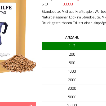
SKU
00338
Standbeutel Midi aus Kraftpapier. Werbean
Naturbelassener Look im Standbeutel Midi
Druck gestaltbaren Etikett einen einprä
ANZAHL
1 - 3
200
500
1000
2000
3000
5000
Zum
Anfang
10000