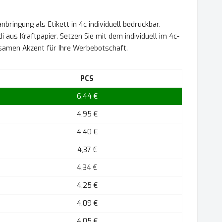
bringung als Etikett in 4c individuell bedruckbar.
 aus Kraftpapier. Setzen Sie mit dem individuell im 4c-
gsamen Akzent für Ihre Werbebotschaft.
PCS
6,44 €
4,95 €
4,40 €
4,37 €
4,34 €
4,25 €
4,09 €
4,05 €