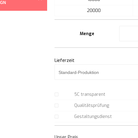
IGN
der
20000
Bildgalerie
springen
Menge
Lieferzeit
5C transparent
Qualitätsprüfung
Gestaltungsdienst
Unser Preis