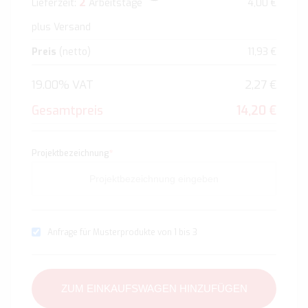
2
Lieferzeit:
Arbeitstage
4,00 €
plus Versand
Preis
(netto)
11,93 €
19.00% VAT
2,27 €
Gesamtpreis
14,20 €
Projektbezeichnung
*
Anfrage für Musterprodukte von 1 bis 3
ZUM EINKAUFSWAGEN HINZUFÜGEN