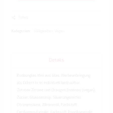
Teilen
Kategorien:
Süßigkeiten
,
Vegan
Details
Bonbonglas Mini aus Glas. Werbeanbringung
als Etikett in 4c individuell bedruckbar.
Zutaten Zitrone und Orangen Bonbons (vegan):
Zucker, Glukosesirup, Säuerungsmittel:
Citronensäure, Zitronenöl, Farbstoff:
Carthamus-Extrakt, Farbstoff: Paprikaextrakt,