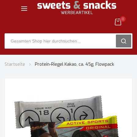
0
SEARC
Zum
Startseite
Protein-Riegel Kakao, ca. 45g, Flowpack
Inhalt
springen
Zum
Ende
der
Bildgalerie
springen