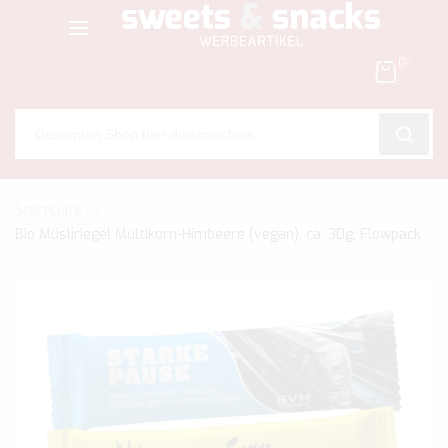
0
SEARC
Zum
Startseite
Inhalt
Bio Müsliriegel Multikorn-Himbeere (vegan), ca. 30g, Flowpack
springen
Zum
Ende
der
Bildgalerie
springen