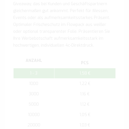
Giveaway, das bei Kunden und Geschäftspartnern
gleichermaßen gut ankommt. Perfekt für Messen,
Events oder als aufmerksamkeitsstarkes Präsent.
Optimaler Frischeschutz im Flowpack aus weißer
oder optional transparenter Folie. Präsentieren Sie
Ihre Werbebotschaft aufmerksamkeitsstark im
hochwertigen, individuellen 4c-Direktdruck.
ANZAHL
PCS
1 - 3
1,58 €
1000
1,22 €
3000
1,16 €
5000
1,12 €
10000
1,05 €
20000
1,03 €