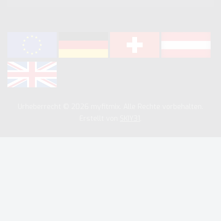
Urheberrecht © 2026 myfitmix. Alle Rechte vorbehalten.
Erstellt von
SKIY31
.
Wir verwenden Cookies, um unsere Dienste zu verbessern,
persönliche Angebote zu unterbreiten und Ihr Benutzererlebnis
zu optimieren. Wenn Sie unten aufgeführte optionale Cookies
nicht akzeptieren, kann dies Ihr Benutzererlebnis
beeinträchtigen. Wenn Sie mehr erfahren möchten, lesen Sie
bitte die
Cookie-Richtlinie