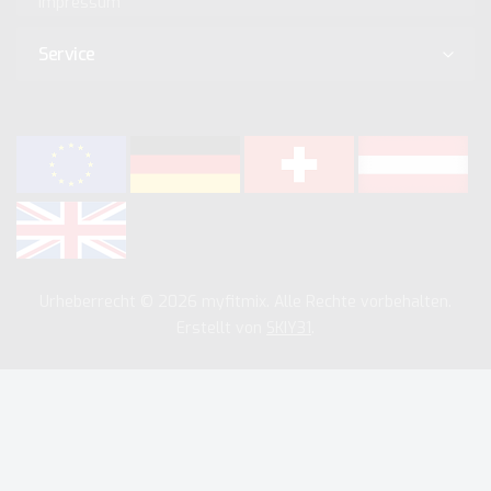
Impressum
Service
Urheberrecht © 2026 myfitmix. Alle Rechte vorbehalten.
Erstellt von
SKIY31
.
Wir verwenden Cookies, um unsere Dienste zu verbessern,
persönliche Angebote zu unterbreiten und Ihr Benutzererlebnis
zu optimieren. Wenn Sie unten aufgeführte optionale Cookies