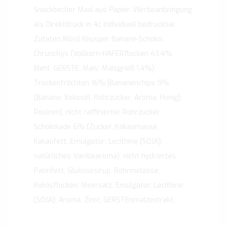
Snackbecher Maxi aus Papier. Werbeanbringung
als Direktdruck in 4c individuell bedruckbar.
Zutaten Müsli Knusper Banane-Schoko:
Chrunchys (Vollkorn-HAFERflocken 43,4%,
Mehl: GERSTE, Mais; Maisgrieß 1,4%),
Trockenfrüchten 16% [Bananenchips 9%
(Banane, Kokosöl, Rohrzucker, Aroma, Honig),
Rosinen], nicht raffinierter Rohrzucker,
Schokolade 6% (Zucker, Kakaomasse,
Kakaofett, Emulgator: Lecithine (SOJA);
natürliches Vanillearoma), nicht hydriertes
Palmfett, Glukosesirup, Rohrmelasse,
Kokosflocken, Meersalz, Emulgator: Lecithine
(SOJA); Aroma, Zimt, GERSTEnmalzextrakt.