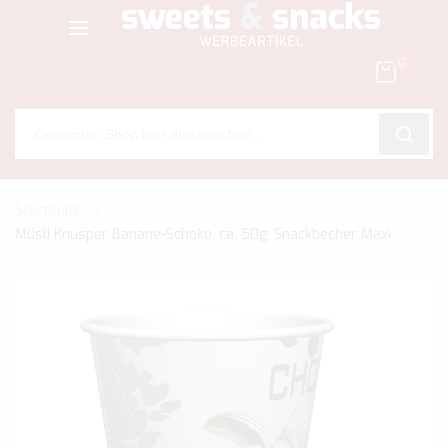
0
SEARC
Zum
Startseite
Inhalt
Müsli Knusper Banane-Schoko, ca. 50g, Snackbecher Maxi
springen
Zum
Ende
der
Bildgalerie
springen