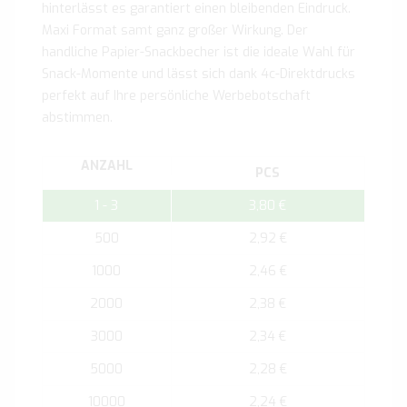
hinterlässt es garantiert einen bleibenden Eindruck.
Maxi Format samt ganz großer Wirkung. Der
handliche Papier-Snackbecher ist die ideale Wahl für
Snack-Momente und lässt sich dank 4c-Direktdrucks
perfekt auf Ihre persönliche Werbebotschaft
abstimmen.
ANZAHL
PCS
1 - 3
3,80 €
500
2,92 €
1000
2,46 €
2000
2,38 €
3000
2,34 €
5000
2,28 €
10000
2,24 €