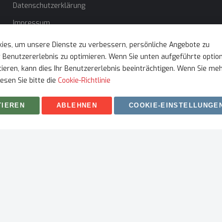
Datenschutzerklärung
Impressum
ies, um unsere Dienste zu verbessern, persönliche Angebote zu
r Benutzererlebnis zu optimieren. Wenn Sie unten aufgeführte optio
tieren, kann dies Ihr Benutzererlebnis beeinträchtigen. Wenn Sie me
esen Sie bitte die
Cookie-Richtlinie
TIEREN
ABLEHNEN
COOKIE-EINSTELLUNGE
berrecht © 2026 myfitmix. Alle Rechte vorbehalten. Erstellt von
SK