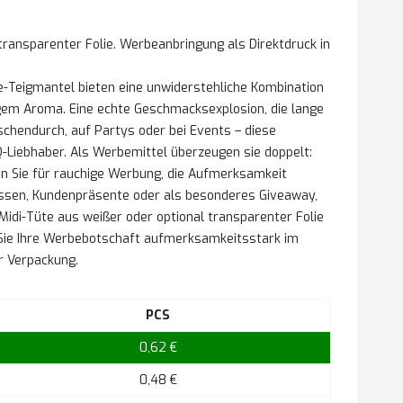
 transparenter Folie. Werbeanbringung als Direktdruck in
-Teigmantel bieten eine unwiderstehliche Kombination
gem Aroma. Eine echte Geschmacksexplosion, die lange
ischendurch, auf Partys oder bei Events – diese
Q-Liebhaber. Als Werbemittel überzeugen sie doppelt:
n Sie für rauchige Werbung, die Aufmerksamkeit
essen, Kundenpräsente oder als besonderes Giveaway,
idi-Tüte aus weißer oder optional transparenter Folie
n Sie Ihre Werbebotschaft aufmerksamkeitsstark im
er Verpackung.
PCS
0,62 €
0,48 €