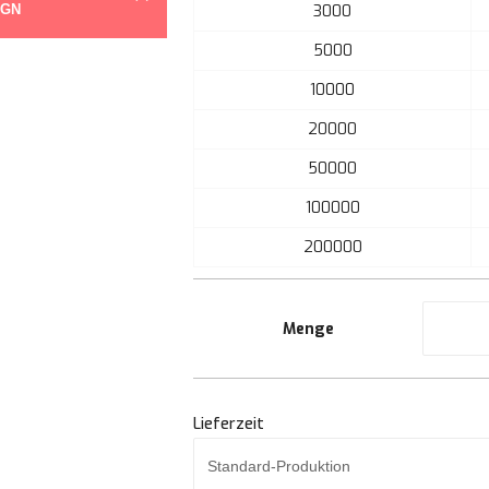
IGN
3000
der
Bildgalerie
5000
springen
10000
20000
50000
100000
200000
Menge
Lieferzeit