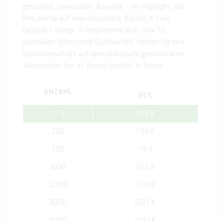
gesunden, bewussten Auswahl – ein Highlight, das
Ihre Marke auf eine besonders frische Art ins
Gespräch bringt. Transparente Midi-Tüte für
optimalen Schutz und Sichtbarkeit: Setzen Sie Ihre
Werbebotschaft auf dem individuell gestaltbaren
Werbereiter (im 4c-Druck) perfekt in Szene.
ANZAHL
PCS
1 - 3
1,95 €
200
1,50 €
500
1,17 €
1000
1,02 €
2000
1,00 €
3000
0,97 €
5000
0,92 €