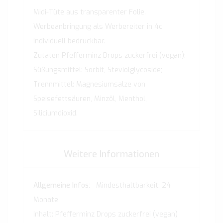
Midi-Tüte aus transparenter Folie.
Werbeanbringung als Werbereiter in 4c
individuell bedruckbar.
Zutaten Pfefferminz Drops zuckerfrei (vegan):
Süßungsmittel: Sorbit, Steviolglycoside;
Trennmittel: Magnesiumsalze von
Speisefettsäuren, Minzöl, Menthol,
Siliciumdioxid.
Weitere Informationen
Weitere
Mindesthaltbarkeit: 24
Informationen
Monate
Inhalt: Pfefferminz Drops zuckerfrei (vegan)