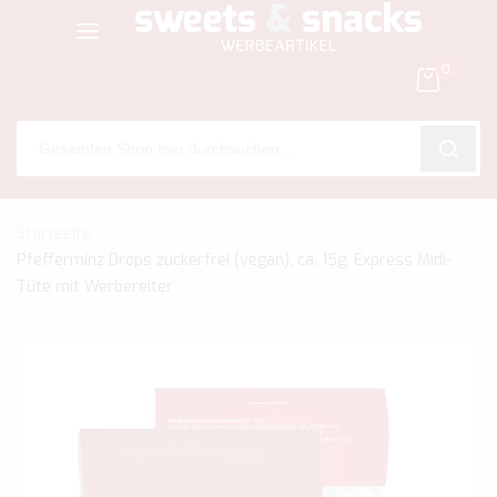
0
SEARC
Zum
Startseite
Inhalt
Pfefferminz Drops zuckerfrei (vegan), ca. 15g, Express Midi-
springen
Tüte mit Werbereiter
Zum
Ende
der
Bildgalerie
springen