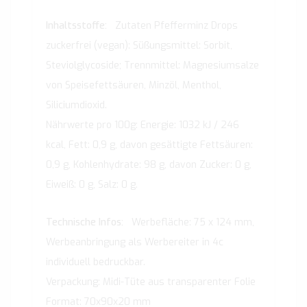
Zutaten Pfefferminz Drops
zuckerfrei (vegan): Süßungsmittel: Sorbit,
Steviolglycoside; Trennmittel: Magnesiumsalze
von Speisefettsäuren, Minzöl, Menthol,
Siliciumdioxid.
Nährwerte pro 100g: Energie: 1032 kJ / 246
kcal, Fett: 0,9 g, davon gesättigte Fettsäuren:
0,9 g, Kohlenhydrate: 98 g, davon Zucker: 0 g,
Eiweiß: 0 g, Salz: 0 g.
Werbefläche: 75 x 124 mm,
Werbeanbringung als Werbereiter in 4c
individuell bedruckbar.
Verpackung: Midi-Tüte aus transparenter Folie
Format: 70x90x20 mm